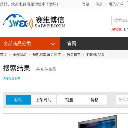
-->
您好，欢迎来到 赛维博信电子卖场！
登录
注册
我的订单
服务器
U
全部商品分类
官网
首页
>
全部商品
>
短期租赁 展会租赁
>
展会租赁
>
THINKPAD
搜索结果
共
6
件商品
清除筛选条件
默认
上架时间
销量
价格