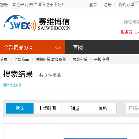
-->
您好，欢迎来到 赛维博信电子卖场！
登录
注册
我的订单
服务器
U
全部商品分类
官网
首页
>
全部商品
>
短期租赁 展会租赁
>
展会租赁
>
平板电视
搜索结果
共
3
件商品
清除筛选条件
默认
上架时间
销量
价格