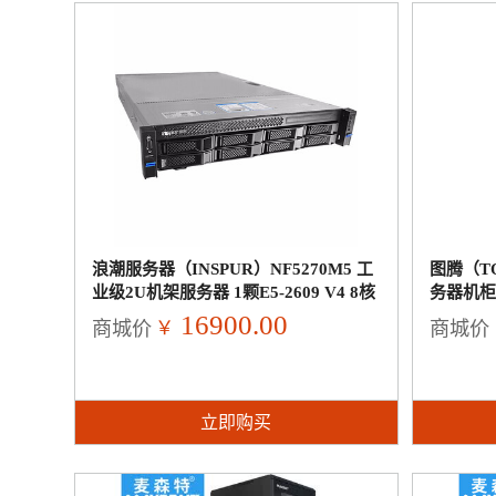
浪潮服务器（INSPUR）NF5270M5 工
图腾（TO
业级2U机架服务器 1颗E5-2609 V4 8核
务器机柜
1.7GHZ|单电 8G内存 一块1T
42U 2米
16900.00
￥
商城价
商城价
立即购买