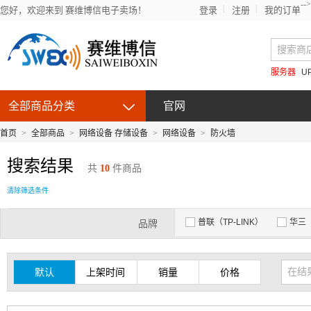
-->
您好，欢迎来到 赛维博信电子卖场！
登录
注册
我的订单
服务器
U
全部商品分类
官网
首页
>
全部商品
>
网络设备 存储设备
>
网络设备
>
防火墙
搜索结果
共
10
件商品
清除筛选条件
普联（TP-LINK）
华三（
品牌
默认
上架时间
销量
价格