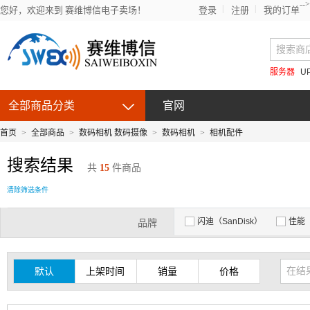
-->
您好，欢迎来到 赛维博信电子卖场！
登录
注册
我的订单
服务器
U
全部商品分类
官网
首页
>
全部商品
>
数码相机 数码摄像
>
数码相机
>
相机配件
搜索结果
共
15
件商品
清除筛选条件
闪迪（SanDisk）
佳能（
品牌
默认
上架时间
销量
价格