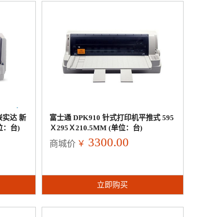
嵌实达 新
富士通 DPK910 针式打印机平推式 595
位：台)
Ｘ295Ｘ210.5MM (单位：台)
3300.00
￥
商城价
立即购买