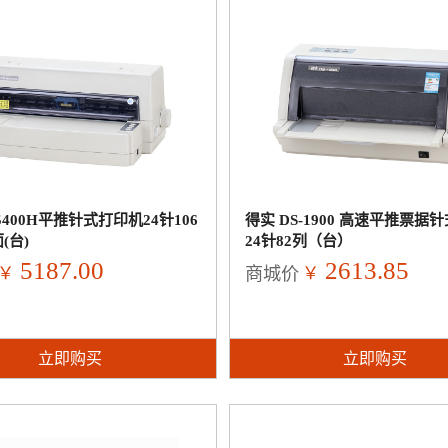
5400H平推针式打印机24针106
得实 DS-1900 高速平推票据
(台)
24针82列（台）
5187.00
2613.85
￥
￥
商城价
立即购买
立即购买