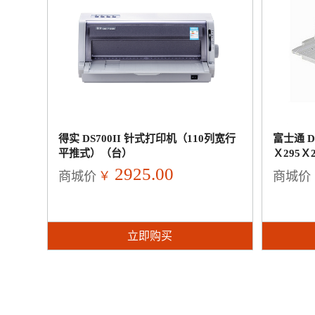
得实 DS700II 针式打印机（110列宽行
富士通 D
平推式）（台）
Ｘ295Ｘ
2925.00
￥
商城价
商城价
立即购买