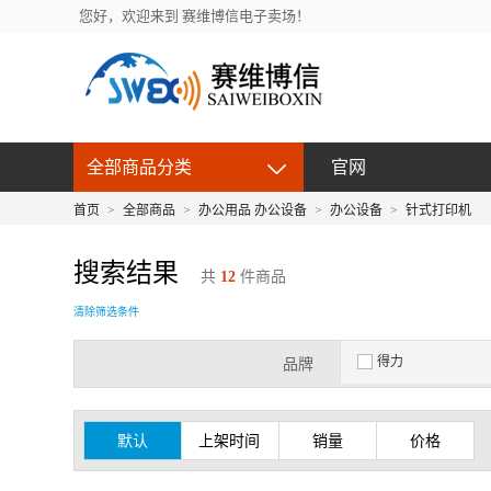
您好，欢迎来到 赛维博信电子卖场！
全部商品分类
官网
首页
>
全部商品
>
办公用品 办公设备
>
办公设备
>
针式打印机
搜索结果
共
12
件商品
清除筛选条件
得力
品牌
默认
上架时间
销量
价格