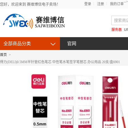
-->
您好，欢迎来到 赛维博信电子卖场！
登录
注册
我的订单
服务器
U
全部商品分类
官网
首页
>
得力(DELI)0.5MM半针管红色笔芯 中性笔水笔签字笔替芯 办公用品 20支/盒6901