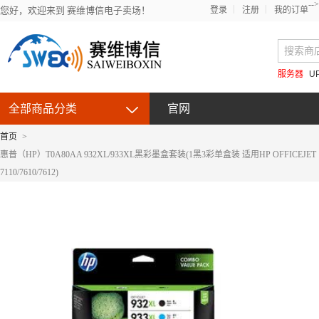
-->
您好，欢迎来到 赛维博信电子卖场！
登录
注册
我的订单
服务器
U
全部商品分类
官网
首页
>
惠普（HP）T0A80AA 932XL/933XL黑彩墨盒套装(1黑3彩单盒装 适用HP OFFICEJET
7110/7610/7612)