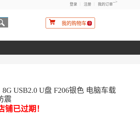
-->
登录
注册
我的订单
我的购物车
0
8G USB2.0 U盘 F206银色 电脑车载
防震
店铺已过期！