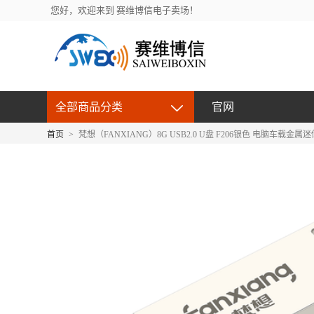
您好，欢迎来到 赛维博信电子卖场！
全部商品分类
官网
首页
>
梵想（FANXIANG）8G USB2.0 U盘 F206银色 电脑车载金