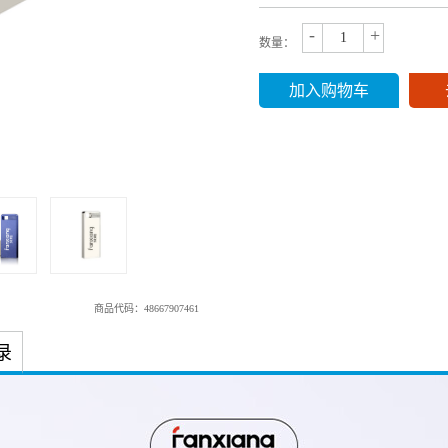
-
+
数量：
加入购物车
商品代码：48667907461
录